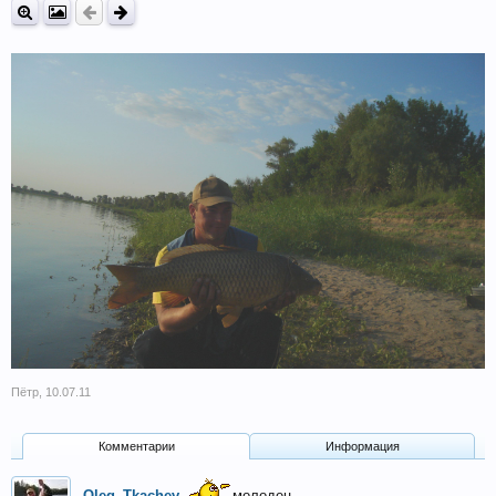
Пётр
,
10.07.11
Комментарии
Информация
Oleg_Tkachev
молодец