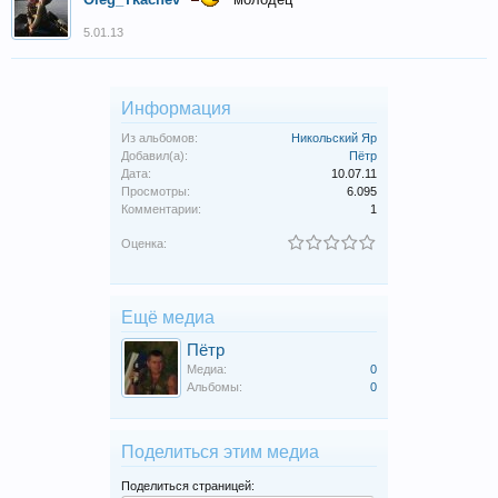
5.01.13
Информация
Из альбомов:
Никольский Яр
Добавил(а):
Пётр
Дата:
10.07.11
Просмотры:
6.095
Комментарии:
1
Оценка:
Ещё медиа
Пётр
Медиа:
0
Альбомы:
0
Поделиться этим медиа
Поделиться страницей: