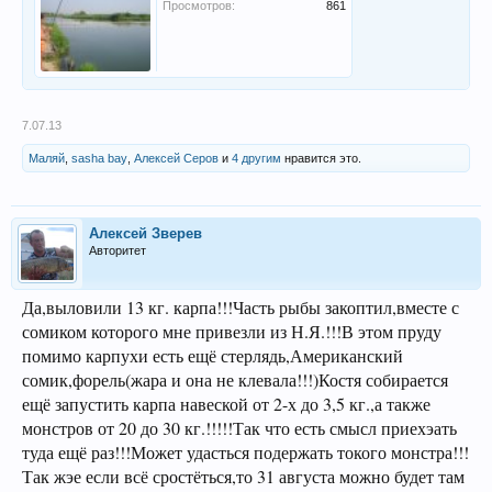
Просмотров:
861
7.07.13
Маляй
,
sasha bay
,
Алексей Серов
и
4 другим
нравится это.
Алексей Зверев
Авторитет
Да,выловили 13 кг. карпа!!!Часть рыбы закоптил,вместе с
сомиком которого мне привезли из Н.Я.!!!В этом пруду
помимо карпухи есть ещё стерлядь,Американский
сомик,форель(жара и она не клевала!!!)Костя собирается
ещё запустить карпа навеской от 2-х до 3,5 кг.,а также
монстров от 20 до 30 кг.!!!!!Так что есть смысл приехэать
туда ещё раз!!!Может удасться подержать токого монстра!!!
Так жэе если всё сростёться,то 31 августа можно будет там