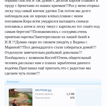
обрывы снастей.Я так думаю с десяток карпов плавают в
пруду с брекетами из наших крючков!!!Раз у меня оторвал
леску под самый кончик удочки.Так потом мы долго
наблюдали,как он хорошо клевал,плавая с моим
поплавком.Кира всёж умудрился вытащить сначала
поплавок,а затем и леску тянул с карпом,но тот сошёл под
самым берегом!!!Познакомились с соседями,очень
приятная парочка!Заинтересовали их нашей базой в
Н.Я.!!!Думаю скоро их сможем увидеть у Вадика с
Мариной!!!Пол двенадцатого стали собираться домой!!!
Отдохнули замечательно,рыбалкой довольны!!!
Пообщались с хозяином-Костей!Очень общительный
человек,рассказал нам о планах зарыбления данного
водоёма.Приглашал ещё приехать,что с радостью мы
сделаем чуть позже!!!
Вложения:
IMGP5948.jpg
Размер файла:
1,2 МБ
Просмотров:
878