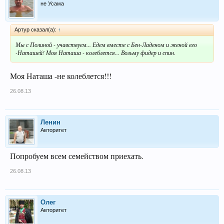
не Усама
Артур сказал(а):
↑
Мы с Полиной - учавствуем... Едем вместе с Бен-Ладеном и женой его
-Наташей! Моя Наташа - колеблется... Возьму фидер и спин.
Моя Наташа -не колеблется!!!
26.08.13
Ленин
Авторитет
Попробуем всем семейством приехать.
26.08.13
Олег
Авторитет