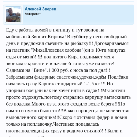
Алексей Зверев
Авторитет
Еду с работы домой в пятницу и тут звонок на
мобильный.Звонит Кирюха! В субботу у него свободный
день и предложил съездить на рыбалку!!! Договариваемся
на платник "Михайловская слобода"(он в 10-ти минутах
езды от меня)!!!В пол пятого Кира поднимает меня
звонком с кровати и в начале 6-го мы уже на месте!
Садимся на "Випе".1 000 руб. с носа за пол дня!!!
Забрасываем фидерные снасточки,удочки,ждём!Поклёвки
начались сразу.Карпик стандартный 1-1,5 кг.!!! Но
упорный боец,ни как не хочет идти в садок!!!Мы хотели
просто отдохнуть,поэтому старались карпушу вытаскивать
без подсака.Много из за этого сходило возле берега!!!Но
нам то и нужно было это!!!Важен процесс,а не количество
выловленного карпика!!!Скоро я отставил фидер и ловил
только на поплавочку.Частенько попадалась
плотва,подлещик(их сразу в родную стихию)!!! Были и