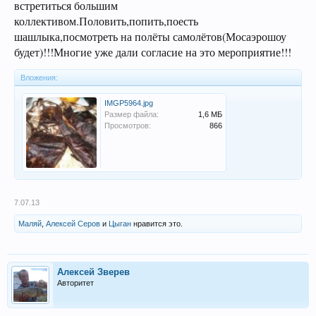
встретиться большим
коллективом.Половить,попить,поесть
шашлыка,посмотреть на полёты самолётов(Мосаэрошоу
будет)!!!Многие уже дали согласие на это мероприятие!!!
Вложения:
IMGP5964.jpg
Размер файла:
1,6 МБ
Просмотров:
866
7.07.13
Маляй
,
Алексей Серов
и
Цыган
нравится это.
Алексей Зверев
Авторитет