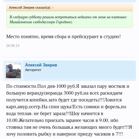
Алексей Зверев сказал(а):
↑
В следущую субботу решили встретиться недалеко от меня на платнике
Михайловская слобода(озеро Городное).
Место понятно, время сбора и прейскурант в студию!
26.08.13
Алексей Зверев
Авторитет
По стоимости.Пол дня-1000 руб.Я заказал пару мостков и
большую веранду(веранда 3000 руб,на всех раскидаем
получится копейки,зато будет где посидеть)!!!Ловится
карп,амур,осетр.На спин щука!Есть сомики и форель,но
вода теплая- не берет зараза!!!Шоу начнется в
10.00.Желательно приехать заранее часов в 9.00, ибо
стоянка там не очень большая,а желающих много будет!!!Я
хочу половить рыбку и наверное приеду часиков в 7!!!