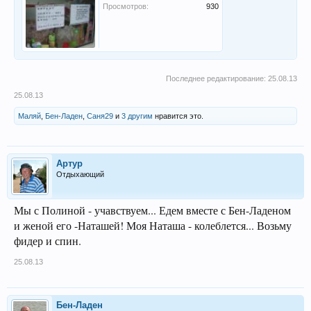
Просмотров:
930
Последнее редактирование:
25.08.13
25.08.13
Маляй
,
Бен-Ладен
,
Саня29
и
3 другим
нравится это.
Артур
Отдыхающий
Мы с Полиной - учавствуем... Едем вместе с Бен-Ладеном
и женой его -Наташей! Моя Наташа - колеблется... Возьму
фидер и спин.
25.08.13
Бен-Ладен