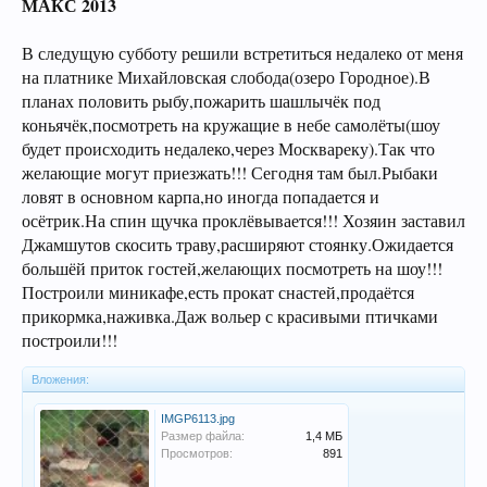
МАКС 2013
В следущую субботу решили встретиться недалеко от меня
на платнике Михайловская слобода(озеро Городное).В
планах половить рыбу,пожарить шашлычёк под
коньячёк,посмотреть на кружащие в небе самолёты(шоу
будет происходить недалеко,через Москвареку).Так что
желающие могут приезжать!!! Сегодня там был.Рыбаки
ловят в основном карпа,но иногда попадается и
осётрик.На спин щучка проклёвывается!!! Хозяин заставил
Джамшутов скосить траву,расширяют стоянку.Ожидается
большёй приток гостей,желающих посмотреть на шоу!!!
Построили миникафе,есть прокат снастей,продаётся
прикормка,наживка.Даж вольер с красивыми птичками
построили!!!
Вложения:
IMGP6113.jpg
Размер файла:
1,4 МБ
Просмотров:
891