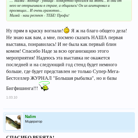
.... Маляй - вообще - умница - конкретно бросался на людей... И они от
него не отпрыгивали в страхе, а общались! Он их агитировал и
просвящал... И очень грамотно...
Маляй - наш респект - ТЕБЕ! Профи!
Ну прям в краску вогнали!
Я ж на благо общего дела!
Не знаю как вам, а мне, посмею сказать НАША первая
выставка, понравилась! И не была как первый блин
комом! Спасибо Наде за всю организацию этого
мероприятия! Надеюсь эта выставка не окажется
последней и на следующий год стенд будет немного
больше, где будет представлен не только Супер-Мега-
Бестселлер ЖУРНАЛ "Большая рыбалка", но и базы
Бигфишинга!!!
1.03.10
Nalim
Модератор
СПАСИБО РЕБЯТА!