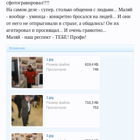
сфотогравировал!!!!
На самом деле - супер, столько общения с людьми... Маляй
- вообще - умница - конкретно бросался на людей... И они
от него не отпрыгивали в страхе, а общались! Он их
агитировал и просвящал... И очень грамотно...
Маляй - наш респект - ТЕБЕ! Профи!
Вложения:
1.jpg
Размер файла:
619,4 КБ
Просмотров:
746
2.jpg
Размер файла:
710,3 КБ
Просмотров:
753
3.jpg