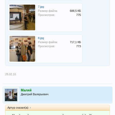
7.jpg
Размер файла:
688,5 КБ
Просмотров:
775
8.jpg
Размер файла:
717,1 КБ
Просмотров:
773
28.02.10
Маляй
Дмитрий Валерьевич
Артур сказал(а):
↑