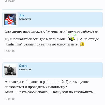
25.02.10
Jha
Авторитет
Сам лично пару дисков с "журналами" вручил рыболовам!
Ну и пошататься есть где в павильоне
|. А на стенде
"bigfishing" cамые приветливые консультанты
25.02.10
Gorro
Авторитет
А я завтра собираюсь в районе 11-12. Где там лучше
парковаться и проходить к павильену?
Блин... Опять бабок спалю... Палку куплю какую-нить..
27.02.10