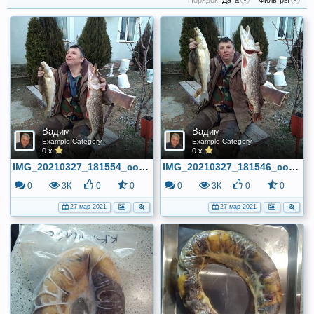
Порядок:
Дата
Фильтры
Вадим
Вадим
Example Category
Example Category
0 x
0 x
IMG_20210327_181554_compress78
IMG_20210327_181546_compress15
0
3К
0
0
0
3К
0
0
27 мар 2021
27 мар 2021