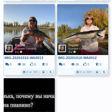
Вадим
Вадим
Example Category
Example Category
0 x
0 x
IMG-20201010-WA0013
IMG-20201010-WA0012
0
3К
0
0
0
3К
0
0
10 окт 2020
10 окт 2020