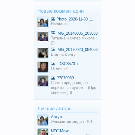
Новые комментарии
Photo_2020-11-30_10-32-26 (2)
Нарядно...
IMG_20140805_203033
Татьяна и супер минога
)))
IMG_20170923_084056
Вид на Волгу.
_DSC8573тт
Отлично!
P7070969
Свежо предание, но
верится с трудом... (Про
спиннинг) ))
Лучшие авторы
Артур
Элементов медиа: 101
NTC-Макс