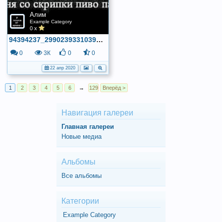
Алим
Example Category
0 x
94394237_2990239331039685_5501416192037879808_n
0
3К
0
0
22 апр 2020
1
2
3
4
5
6
→
129
Вперёд >
Навигация галереи
Главная галереи
Новые медиа
Альбомы
Все альбомы
Категории
Example Category