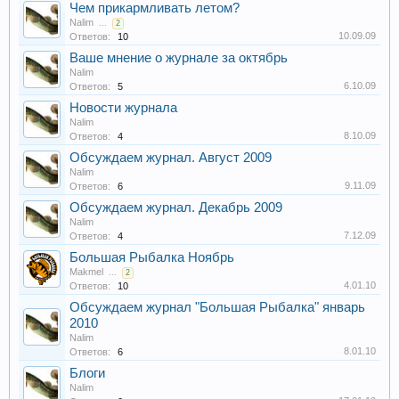
Чем прикармливать летом?
Nalim
...
2
10.09.09
Ответов:
10
Ваше мнение о журнале за октябрь
Nalim
6.10.09
Ответов:
5
Новости журнала
Nalim
8.10.09
Ответов:
4
Обсуждаем журнал. Август 2009
Nalim
9.11.09
Ответов:
6
Обсуждаем журнал. Декабрь 2009
Nalim
7.12.09
Ответов:
4
Большая Рыбалка Ноябрь
Makmel
...
2
4.01.10
Ответов:
10
Обсуждаем журнал "Большая Рыбалка" январь
2010
Nalim
8.01.10
Ответов:
6
Блоги
Nalim