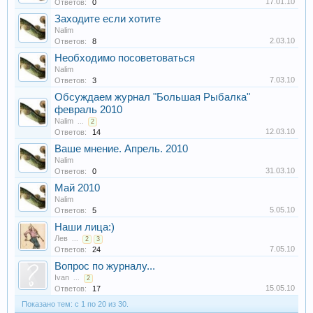
17.01.10
Ответов:
0
Заходите если хотите
Nalim
2.03.10
Ответов:
8
Необходимо посоветоваться
Nalim
7.03.10
Ответов:
3
Обсуждаем журнал "Большая Рыбалка"
февраль 2010
Nalim
...
2
12.03.10
Ответов:
14
Ваше мнение. Апрель. 2010
Nalim
31.03.10
Ответов:
0
Май 2010
Nalim
5.05.10
Ответов:
5
Наши лица:)
Лев
...
2
3
7.05.10
Ответов:
24
Вопрос по журналу...
Ivan
...
2
15.05.10
Ответов:
17
Показано тем: с 1 по 20 из 30.