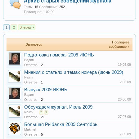
Архив старых сообщений журнала
Темы:
15
Сообщения:
252
1.02.09
1
2
Вперёд >
Последнее
Заголовок
сообщение ↑
Подготовка номера- 2009 ИЮНЬ
Вадим
19.05.09
Ответов:
2
Мнения о статьях и темах номера (июнь 2009)
Nalim
2.06.09
Ответов:
1
Выпуск 2009 ИЮНЬ
Вадим
26.06.09
Ответов:
2
Обсуждаем журнал. Июль 2009
Nalim
...
2
3
27.07.09
Ответов:
21
Большая Рыбалка 2009 Сентябрь
Makmel
7.09.09
Ответов:
5