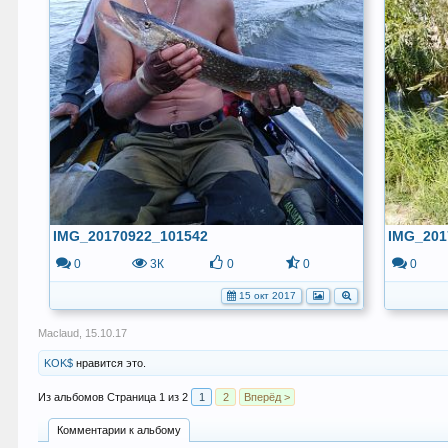
IMG_20170922_101542
IMG_201
0
3К
0
0
0
15 окт 2017
Maclaud
,
15.10.17
KOK$
нравится это.
Страница 1 из 2
1
2
Вперёд >
Комментарии к альбому