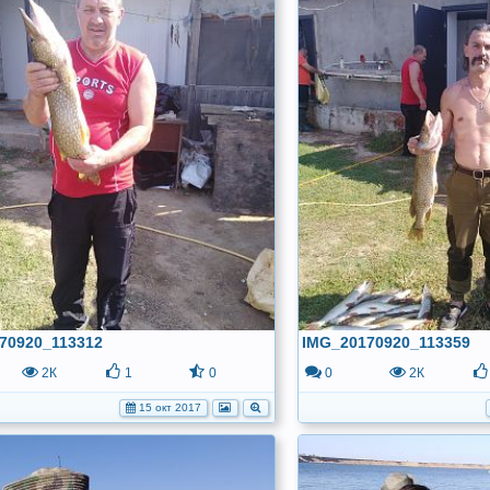
70920_113312
IMG_20170920_113359
2К
1
0
0
2К
15 окт 2017