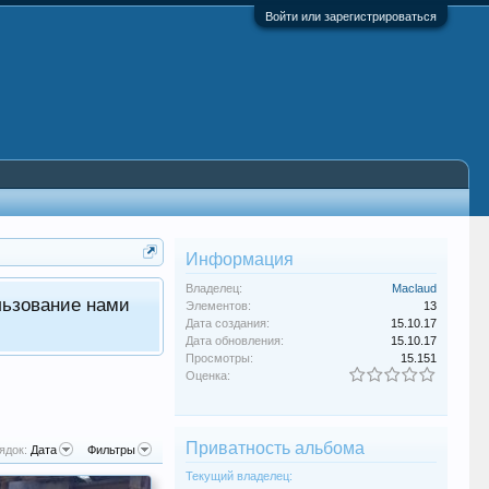
Войти или зарегистрироваться
Информация
Владелец:
Maclaud
льзование нами
Элементов:
13
Дата создания:
15.10.17
Дата обновления:
15.10.17
Просмотры:
15.151
Оценка:
Приватность альбома
ядок:
Дата
Фильтры
Текущий владелец: