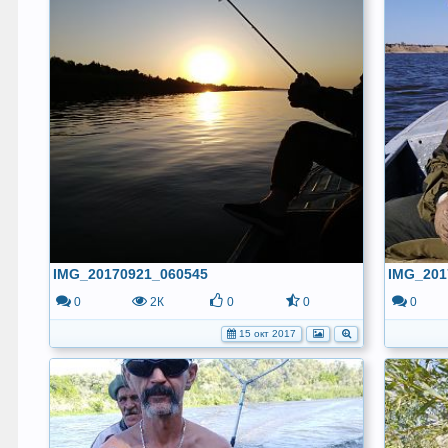
IMG_20170921_060545
IMG_201
0
2К
0
0
0
15 окт 2017