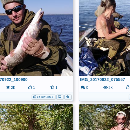
70922_100900
IMG_20170922_075557
2К
1
1
0
2К
15 окт 2017