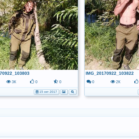
70922_103803
IMG_20170922_103822
3К
0
0
0
2К
15 окт 2017