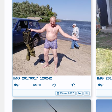
IMG_20170917_120242
IMG_201
0
3К
0
0
0
15 окт 2017