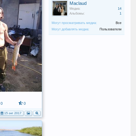
Maclaud
Медиа:
14
Альбомы:
1
Могут просматривать медиа:
Все
Могут добавлять медиа:
Пользователи
0
0
15 окт 2017