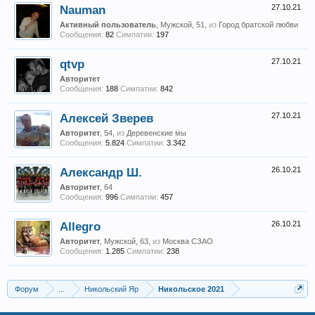
Nauman
27.10.21
Активный пользователь
, Мужской, 51,
из
Город братской любви
Сообщения:
82
Симпатии:
197
qtvp
27.10.21
Авторитет
Сообщения:
188
Симпатии:
842
Алексей Зверев
27.10.21
Авторитет
, 54,
из
Деревенские мы
Сообщения:
5.824
Симпатии:
3.342
Александр Ш.
26.10.21
Авторитет
, 64
Сообщения:
996
Симпатии:
457
Allegro
26.10.21
Авторитет
, Мужской, 63,
из
Москва СЗАО
Сообщения:
1.285
Симпатии:
238
Форум
...
Никольский Яр
Никольское 2021