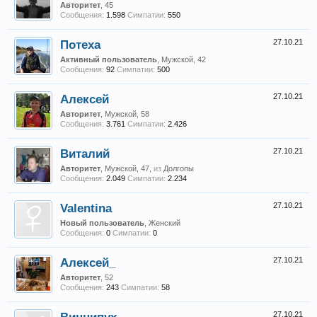
Авторитет
, 45
Сообщения:
1.598
Симпатии:
550
Потеха
27.10.21
Активный пользователь
, Мужской, 42
Сообщения:
92
Симпатии:
500
Алексей
27.10.21
Авторитет
, Мужской, 58
Сообщения:
3.761
Симпатии:
2.426
Виталий
27.10.21
Авторитет
, Мужской, 47,
из
Долгопы
Сообщения:
2.049
Симпатии:
2.234
Valentina
27.10.21
Новый пользователь
, Женский
Сообщения:
0
Симпатии:
0
Алексей_
27.10.21
Авторитет
, 52
Сообщения:
243
Симпатии:
58
27.10.21