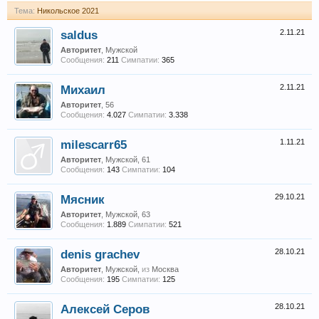
Тема:
Никольское 2021
saldus
2.11.21
Авторитет
, Мужской
Сообщения:
211
Симпатии:
365
Михаил
2.11.21
Авторитет
, 56
Сообщения:
4.027
Симпатии:
3.338
milescarr65
1.11.21
Авторитет
, Мужской, 61
Сообщения:
143
Симпатии:
104
Мясник
29.10.21
Авторитет
, Мужской, 63
Сообщения:
1.889
Симпатии:
521
denis grachev
28.10.21
Авторитет
, Мужской,
из
Москва
Сообщения:
195
Симпатии:
125
Алексей Серов
28.10.21