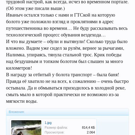
трудовой настрой, как всегда, исчез во временном портале.
(Об этом уже писали выше.)
Иваныч остался только с нами и ГТСкой на которую
болото уже положило взгляд и проклятиями в адрес
путешественника во времени… Не буду рассказывать весь
технологический процесс обувания вездехода…
И что вы думаете – обули и вытянули! Сколько труда было
вложено. Вадим уже сидел за рулём, вернее за рычагами,
Налимка, упираясь, тянула стальной трос. Крик победы
над бездушным и топким болотом был слышен за много
километров!
В награду за отбитый у болота транспорт – была баня!
Правда её хватило не на всех, к сожалению – очень быстро
остывала. Да и обмываться приходилось в холодной реке,
смыть мыло в которой практически не возможно из-за
мягкости воды.
Вложения:
1.jpg
Размер файла:
814,4 КБ
Просмотров:
2.064