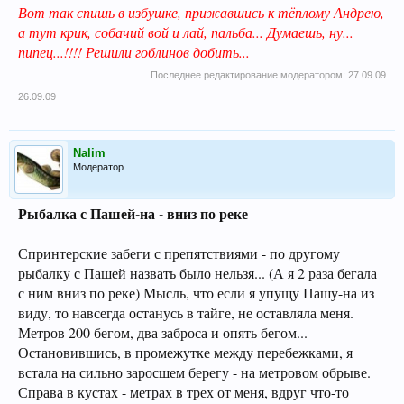
Вот так спишь в избушке, прижавшись к тёплому Андрею,
а тут крик, собачий вой и лай, пальба... Думаешь, ну...
пипец...!!!! Решили гоблинов добить...
Последнее редактирование модератором:
27.09.09
26.09.09
Nalim
Модератор
Рыбалка с Пашей-на - вниз по реке
Спринтерские забеги с препятствиями - по другому
рыбалку с Пашей назвать было нельзя... (А я 2 раза бегала
с ним вниз по реке) Мысль, что если я упущу Пашу-на из
виду, то навсегда останусь в тайге, не оставляла меня.
Метров 200 бегом, два заброса и опять бегом...
Остановившись, в промежутке между перебежками, я
встала на сильно заросшем берегу - на метровом обрыве.
Справа в кустах - метрах в трех от меня, вдруг что-то