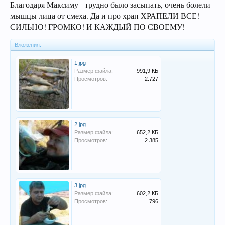
Благодаря Максиму - трудно было засыпать, очень болели
мышцы лица от смеха. Да и про храп ХРАПЕЛИ ВСЕ!
СИЛЬНО! ГРОМКО! И КАЖДЫЙ ПО СВОЕМУ!
Вложения:
1.jpg
Размер файла:
991,9 КБ
Просмотров:
2.727
2.jpg
Размер файла:
652,2 КБ
Просмотров:
2.385
3.jpg
Размер файла:
602,2 КБ
Просмотров:
796