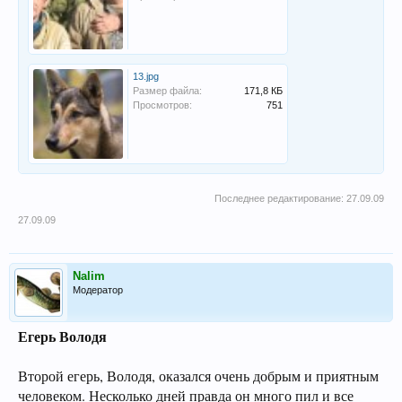
13.jpg
Размер файла:
171,8 КБ
Просмотров:
751
Последнее редактирование:
27.09.09
27.09.09
Nalim
Модератор
Егерь Володя
Второй егерь, Володя, оказался очень добрым и приятным
человеком. Несколько дней правда он много пил и все