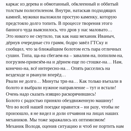
каркас из дерева и обмотанный, обклеенный и оббитый
толстым полиэтиленом. Внутри, натаскав подходящих
камней, мужики выложили простую каменку, которую
предстояло долго топить. В процессе творения этого
банного чуда выяснилось, что дров у нас маловато…
Это никого не смутило, так как наш механик Иваныч,
дёрнув очередные сто грамм, бодро завёл ГТСку и
сообщил, что за ближайшим болотом есть пара отличных
сушин. Типа, ща-на сбегаем-на – завалим-на, попилим-на,
погрузим-привезём-на и дёрнем еще по стошке-на… Нам,
конечно-на, всё интересно-на… Опять расселись на
вездеходе и рванули вперёд…
Рвали не долго… Минуты три-на… Как только въехали в
болото и выбрали нужное направление – тут и встали!
Очень надо сказать изящно раскорячившись!
Болото с радостью приняло обездвиженную машину!
Что во всей нашей поездке нравится – ни разу, чтобы не
произошло, я не видел и доли отчаяния на лицах наших
механиков. Мы тоже заражались их оптимизмом!
Механик Володя, оценив ситуацию и чтоб не портить нам