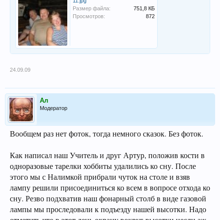
11.jpg
Размер файла:
751,8 КБ
Просмотров:
872
24.09.09
Ал
Модератор
Вообщем раз нет фоток, тогда немного сказок. Без фоток.
Как написал наш Учитель и друг Артур, положив кости в
одноразовые тарелки хоббиты удалились ко сну. После
этого мы с Налимкой прибрали чуток на столе и взяв
лампу решили присоединиться ко всем в вопросе отхода ко
сну. Резво подхватив наш фонарный столб в виде газовой
лампы мы проследовали к подъезду нашей высотки. Надо
отметить что в этот день охрану вокруг высотки несли аж