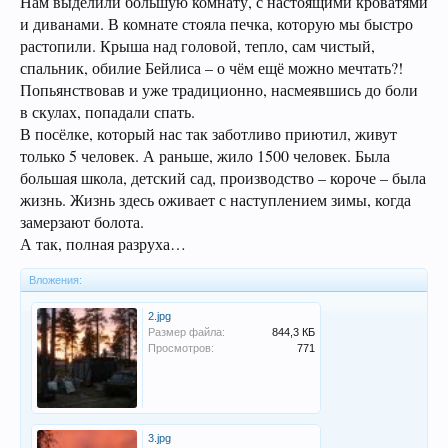
Нам выделили большую комнату, с настоящими кроватями
и диванами. В комнате стояла печка, которую мы быстро
растопили. Крыша над головой, тепло, сам чистый,
спальник, обилие Бейлиса – о чём ещё можно мечтать?!
Попьянствовав и уже традиционно, насмеявшись до боли
в скулах, попадали спать.
В посёлке, который нас так заботливо приютил, живут
только 5 человек. А раньше, жило 1500 человек. Была
большая школа, детский сад, производство – короче – была
жизнь. Жизнь здесь оживает с наступлением зимы, когда
замерзают болота.
А так, полная разруха…
Вложения:
2.jpg
Размер файла:
844,3 КБ
Просмотров:
771
3.jpg