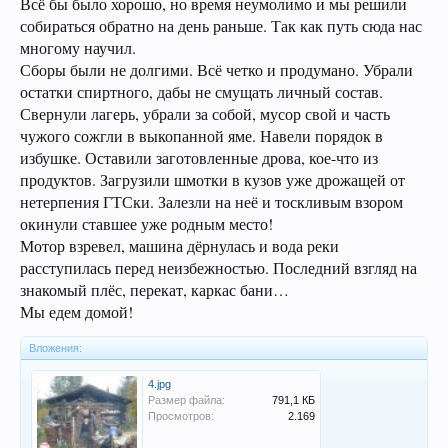
Всё бы было хорошо, но время неумолимо и мы решили
собираться обратно на день раньше. Так как путь сюда нас
многому научил.
Сборы были не долгими. Всё четко и продумано. Убрали
остатки спиртного, дабы не смущать личный состав.
Свернули лагерь, убрали за собой, мусор свой и часть
чужого сожгли в выкопанной яме. Навели порядок в
избушке. Оставили заготовленные дрова, кое-что из
продуктов. Загрузили шмотки в кузов уже дрожащей от
нетерпения ГТСки. Залезли на неё и тоскливым взором
окинули ставшее уже родным место!
Мотор взревел, машина дёрнулась и вода реки
расступилась перед неизбежностью. Последний взгляд на
знакомый плёс, перекат, каркас бани…
Мы едем домой!
Вложения:
4.jpg
Размер файла:
791,1 КБ
Просмотров:
2.169