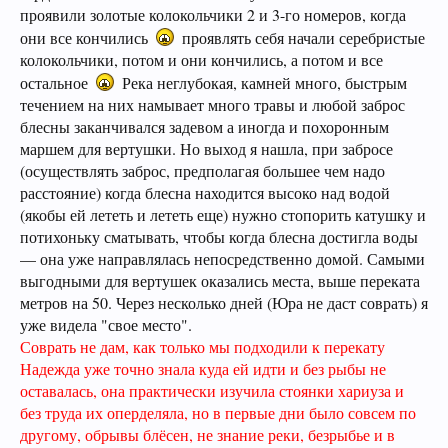
проявили золотые колокольчики 2 и 3-го номеров, когда
они все кончились
проявлять себя начали серебристые
колокольчики, потом и они кончились, а потом и все
остальное
Река неглубокая, камней много, быстрым
течением на них намывает много травы и любой заброс
блесны заканчивался задевом а иногда и похоронным
маршем для вертушки. Но выход я нашла, при забросе
(осуществлять заброс, предполагая большее чем надо
расстояние) когда блесна находится высоко над водой
(якобы ей лететь и лететь еще) нужно стопорить катушку и
потихоньку сматывать, чтобы когда блесна достигла воды
— она уже направлялась непосредственно домой. Самыми
выгодными для вертушек оказались места, выше переката
метров на 50. Через несколько дней (Юра не даст соврать) я
уже видела "свое место".
Соврать не дам, как только мы подходили к перекату
Надежда уже точно знала куда ей идти и без рыбы не
оставалась, она практически изучила стоянки хариуза и
без труда их оперделяла, но в первые дни было совсем по
другому, обрывы блёсен, не знание реки, безрыбье и в