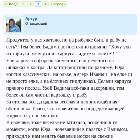
< Назад
1
2
3
4
Вперёд >
Артур
Отдыхающий
Продуктов у нас хватало, но на рыбалке быть и рыбу не
есть?! Тем более Вадим нас постоянно шпынял "Хочу ухи
из хариуса, хочу ухи из хариуса - идите и ловите!!!"
Ели хариуса и форель копченого, ели печёного на
шпажках у костра. Да кстати коптили по разному, Юра
коптил классически - на ольхе, а егерь Иваныч - на ёлке (и
не просто ёлке, а на ёлочных гнилушках). Делали хариуса
пряного посола. Ухой Вадима всё-таки накормили, тем
более он сам чистил картошку и рыбу
За столом всегда царила весёлая и непринуждённая
обстановка, благо, что горячительно-поддерживающей
жидкости у нас хватало.
В избушке, тоже веселье не затихало, особенно в те
моменты, когда Юра - ночевавший в палатке с Вадимом,
приходил к нам менять бывалые носки на свежие