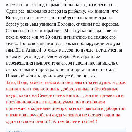
время спал - то под нарами, то на нарах, то в лесочке...
Один раз, выходя из лагеря на рыбалку, мы видели, что
Володя спит в доме... но пройдя около километра по
берегу реки, мы увидели Володю, спящим под деревом.
Около него лежал кораблик. Мы спускались дальше по
реке и через минут 20 опять наткнулись на спящее его
тело... По возвращении в лагерь мы обнаружили его уже
там. Да и Андрей, отойдя в лесок по нужде, наткнулся на
дрыхнущего под деревом егеря. Эти странные
перемещения пьяного тела егеря навели нас на мысль о
существовании пространственно-временного портала.
Иначе объяснить происходящее было нельзя.
Зато, Надя, заметь, помогали они нам от всей души: и дров
напилить и печь истопить, добродушные и безобидные
люди, каких на Севере очень много...., хотя встречаются и
противоположные индивидуумы, но в основном
приезжие, а коренные поморы всегда славились доборотой
и взаимовыручкой, никогда человека не оставят один на
один со своей бедой!!! А тем более в тайге!!!
Вложения: