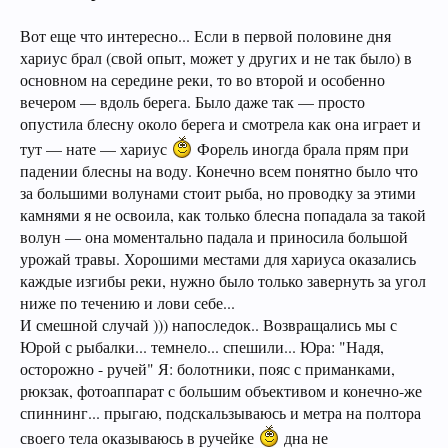
Вот еще что интересно... Если в первой половине дня
хариус брал (свой опыт, может у других и не так было) в
основном на середине реки, то во второй и особенно
вечером — вдоль берега. Было даже так — просто
опустила блесну около берега и смотрела как она играет и
тут — нате — хариус
Форель иногда брала прям при
падении блесны на воду. Конечно всем понятно было что
за большими волунами стоит рыба, но проводку за этими
камнями я не освоила, как только блесна попадала за такой
волун — она моментально падала и приносила большой
урожай травы. Хорошими местами для хариуса оказались
каждые изгибы реки, нужно было только завернуть за угол
ниже по течению и лови себе...
И смешной случай ))) напоследок.. Возвращались мы с
Юрой с рыбалки... темнело... спешили... Юра: "Надя,
осторожно - ручей" Я: болотники, пояс с приманками,
рюкзак, фотоаппарат с большим объективом и конечно-же
спиннинг... прыгаю, подскальзываюсь и метра на полтора
своего тела оказываюсь в ручейке
дна не