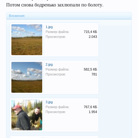
Потом снова бодренько захлюпали по болоту.
Вложения:
1.jpg
Размер файла:
715,4 КБ
Просмотров:
2.043
2.jpg
Размер файла:
582,5 КБ
Просмотров:
781
3.jpg
Размер файла:
767,6 КБ
Просмотров:
1.954