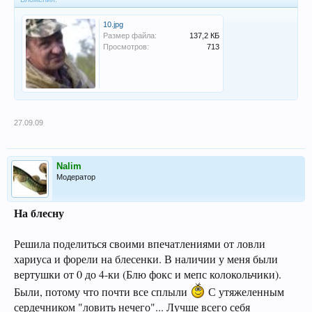
10.jpg
Размер файла:
137,2 КБ
Просмотров:
713
27.09.09
Nalim
Модератор
На блесну
Решила поделиться своими впечатлениями от ловли
хариуса и форели на блесенки. В наличии у меня были
вертушки от 0 до 4-ки (Блю фокс и мепс колокольчики).
Были, потому что почти все сплыли
С утяжеленным
сердечником "ловить нечего"... Лучше всего себя