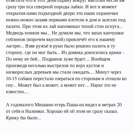
сразу три пса северной породы лайки. И вот в момент
открытия нами подъездной двери эти наши охранички
нежно-нежно залаяв первыми влетели в дом и залезли под
палати. При этом их лай напоминал тихий стон испуга...
Медведь поняли мы... Не думали мы, что запах капчушки
гоблинов (впрочем вкусной) привлечёт его к нашему
лагерю... Взяв ружъё в руки было решено палить в ту
сторону, где он мог быть... Из домика доносились крики -
По нему не бей... Подранок хуже будет.... Вообщем
произведя несолько выстрелов по верх кустов и
низкорослых деревьев мы стали ожидать.... Минут через
10-15 собаки перестали озераться по сторонам и отошли ко
сну... Может был а может, а может нет.... Науке это не
известно....
А годовалого Мишаню егерь Паша-на видел в метрах 20
от себя и Налимки. Хорошо ей об этом не сразу сказал.
Крику бы было...