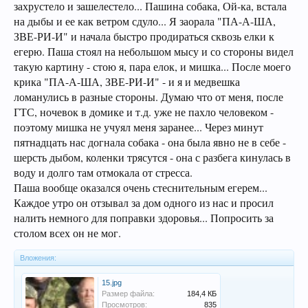
захрустело и зашелестело... Пашина собака, Ой-ка, встала
на дыбы и ее как ветром сдуло... Я заорала "ПА-А-ША,
ЗВЕ-РИ-И" и начала быстро продираться сквозь елки к
егерю. Паша стоял на небольшом мысу и со стороны видел
такую картину - стою я, пара елок, и мишка... После моего
крика "ПА-А-ША, ЗВЕ-РИ-И" - и я и медвешка
ломанулись в разные стороны. Думаю что от меня, после
ГТС, ночевок в домике и т.д. уже не пахло человеком -
поэтому мишка не учуял меня заранее... Через минут
пятнадцать нас догнала собака - она была явно не в себе -
шерсть дыбом, коленки трясутся - она с разбега кинулась в
воду и долго там отмокала от стресса.
Паша вообще оказался очень стеснительным егерем...
Каждое утро он отзывал за дом одного из нас и просил
налить немного для поправки здоровья... Попросить за
столом всех он не мог.
Вложения:
15.jpg
Размер файла:
184,4 КБ
Просмотров:
835