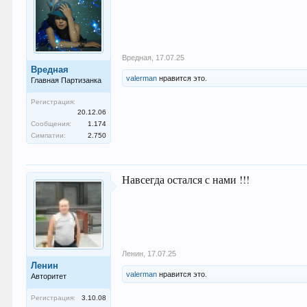
Вредная
,
17.07.25
Вредная
valerman
нравится это.
Главная Партизанка
Регистрация:
20.12.06
Сообщения:
1.174
Симпатии:
2.750
Навсегда остался с нами !!!
Ленин
,
17.07.25
Ленин
valerman
нравится это.
Авторитет
Регистрация:
3.10.08