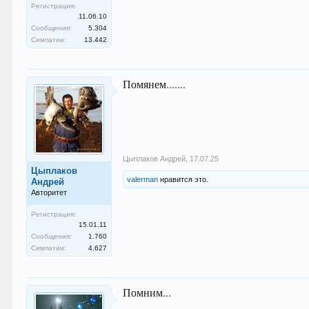
Регистрация:
11.06.10
Сообщения:
5.304
Симпатии:
13.442
Помянем.......
Цыплаков Андрей
,
17.07.25
Цыплаков
valerman
нравится это.
Андрей
Авторитет
Регистрация:
15.01.11
Сообщения:
1.760
Симпатии:
4.627
Помним...