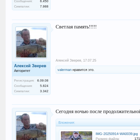
Сообщения:
6.450
Симпатии:
7.988
Светлая память!!!!!
Алексей Зверев
,
17.07.25
Алексей Зверев
valerman
нравится это.
Авторитет
Регистрация:
6.09.08
Сообщения:
5.824
Симпатии:
3.342
Сегодня ночью после продолжительно
Вложения:
IMG-20250914-WA0039.jpg
Размер файла:
171