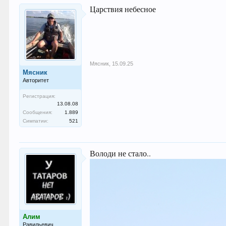
Царствия небесное
Мясник
,
15.09.25
Мясник
Авторитет
Регистрация:
13.08.08
Сообщения:
1.889
Симпатии:
521
Володи не стало..
Алим
Равильевич