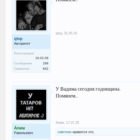
qtvp
,
31.05.25
qtvp
Авторитет
Регистрация:
16.02.09
Сообщения:
188
Симпатии:
842
У Вадима сегодня годовщина.
Помянем..
Алим
,
17.07.25
Алим
valerman
нравится это.
Равильевич