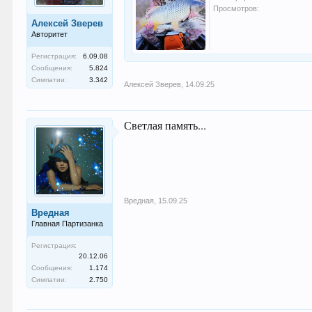
Просмотров:
Алексей Зверев
Авторитет
Регистрация:
6.09.08
Сообщения:
5.824
Симпатии:
3.342
Алексей Зверев
,
14.09.25
Светлая память...
Вредная
,
15.09.25
Вредная
Главная Партизанка
Регистрация:
20.12.06
Сообщения:
1.174
Симпатии:
2.750