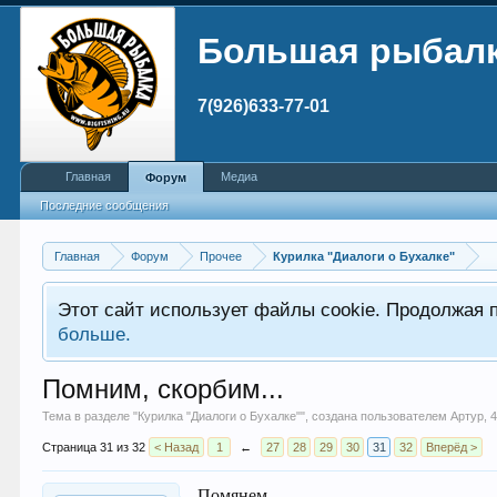
Большая рыбал
7(926)633-77-01
Главная
Медиа
Форум
Последние сообщения
Главная
Форум
Прочее
Курилка "Диалоги о Бухалке"
Этот сайт использует файлы cookie. Продолжая 
больше.
Помним, скорбим...
Тема в разделе "
Курилка "Диалоги о Бухалке"
", создана пользователем
Артур
,
4
Страница 31 из 32
< Назад
1
←
27
28
29
30
31
32
Вперёд >
Помянем..