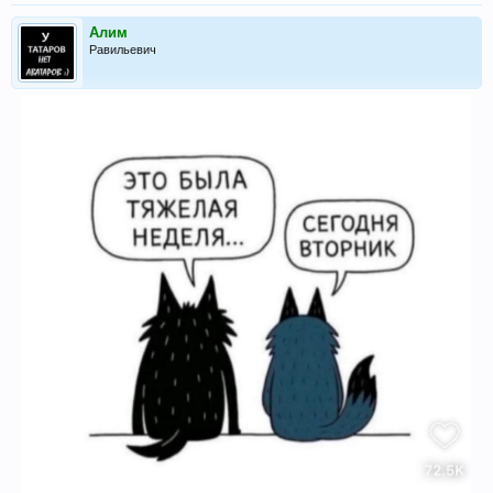
Алим
Равильевич