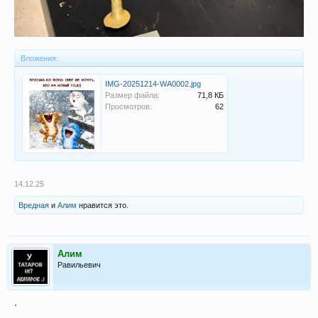
Вложения:
IMG-20251214-WA0002.jpg
Размер файла:
71,8 КБ
Просмотров:
62
14.12.25
Вредная
и
Алим
нравится это.
Алим
Равильевич
.