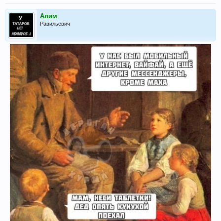
Алим
Равильевич