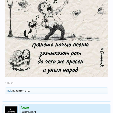
1.02.26
mult
нравится это.
Алим
Равильевич