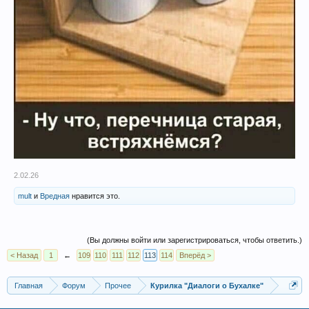
2.02.26
mult
и
Вредная
нравится это.
(Вы должны войти или зарегистрироваться, чтобы ответить.)
< Назад
1
←
109
110
111
112
113
114
Вперёд >
Главная
Форум
Прочее
Курилка "Диалоги о Бухалке"