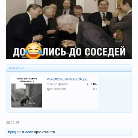
Вложения:
IMG-20251028-WA0026.jpg
Размер файла:
60,7 КБ
Просмотров:
81
28.10.25
Вредная
и
Алим
нравится это.