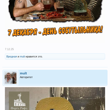
7.12.25
Вредная
и
mult
нравится это.
mult
Авторитет