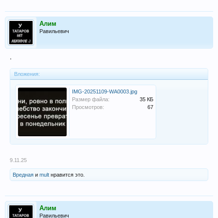
Алим
Равильевич
.
Вложения:
IMG-20251109-WA0003.jpg
Размер файла:
35 КБ
Просмотров:
67
9.11.25
Вредная
и
mult
нравится это.
Алим
Равильевич