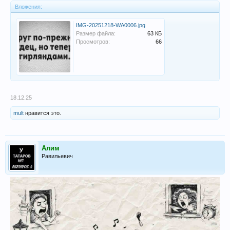
Вложения:
IMG-20251218-WA0006.jpg
Размер файла:
63 КБ
Просмотров:
66
18.12.25
mult
нравится это.
Алим
Равильевич