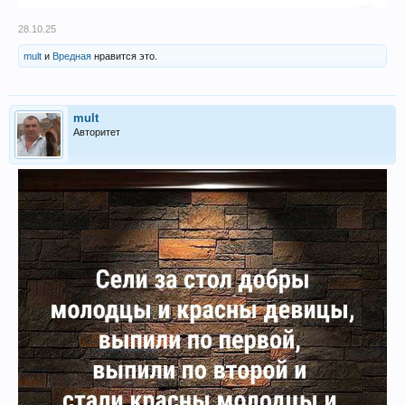
28.10.25
mult
и
Вредная
нравится это.
mult
Авторитет