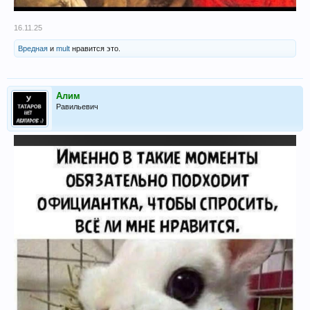
16.11.25
Вредная
и
mult
нравится это.
Алим
Равильевич