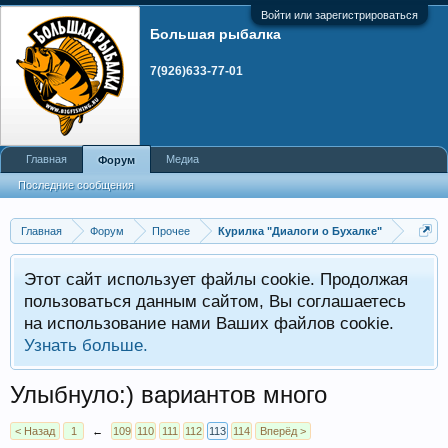
Войти или зарегистрироваться
Большая рыбалка
7(926)633-77-01
Главная
Медиа
Форум
Последние сообщения
Главная
Форум
Прочее
Курилка "Диалоги о Бухалке"
Этот сайт использует файлы cookie. Продолжая
пользоваться данным сайтом, Вы соглашаетесь
на использование нами Ваших файлов cookie.
Узнать больше.
Улыбнуло:) вариантов много
< Назад
1
←
109
110
111
112
113
114
Вперёд >