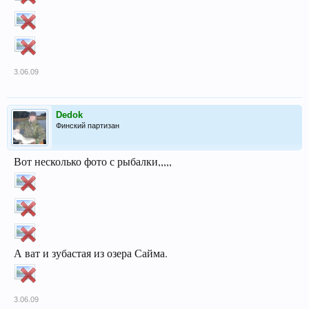
3.06.09
Dedok
Финский партизан
Вот несколько фото с рыбалки,,,,,
А ват и зубастая из озера Сайма.
3.06.09