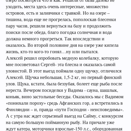
уходить, места здесь очень интересные, множество
островов, есть и заливчики с травкой. Но на озере –
тишина, вода еще не прогрелась, пополоскав блесенки
пару часов, решили вернуться на базу и продолжить
поиски после обеда, благо погодка солнечная и вода
должна немного прогреться. Так впоследствии и
оказалось. Во второй половине дня на озере уже кипела
жизнь, кто-то кого-то гонял…ну или пытался.
Алексей решил опробовать медную колебалку, которую
мне посоветовал Сергей- эта блесна и оказалась самой
уловистой. В этот выезд поймали одну щучку, отличился
Алексей. Щучка небольшая, 1,5-2 кг, но первый финский
улов. Щука, кстати, была беззубая, болеет еще рыба после
нереста. Вечером посиделки у Вадима - сауна, шашлык,
коньяк, вино застольные беседы. Оказалось мы с Вадимом
«понюхали пороху» средь Афганских гор, а встретились в
Финляндии – и, правда «пути Господни - неисповедимы».
А с утра нас ждет серьезный выезд на Сайму, с конкурсом
на самую большую пойманную рыбу. На причале уже
ждут катера, моторчики взрослые-150 л.с., оборудованная