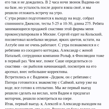
его так и не дождались. В 2 часа ночи звонок Вадима-он
на базе, но усталость после дороги взяла своё, и мы
решили отложить встречу на утро.
С утра решил подготовится к выходу на воду, собрал
спиннинги Джексон, тесты 5-25 и 10-30, длина 275. Ребята
занимающиеся продажей снастями этой фирмы меня
проконсультировали в Москве. Сергей ездит на Кольский,
посоветовал колебалки медные, ярких цветов, кстати, на
Ахтубе они не очень работают. С утра познакомился и с
ребятами из соседнего коттеджа, Александр с женой
Натальей, сотрудники компании Рольф, в Финляндии тоже
в первый раз. Чем мог, помог Саше определиться со
снастями - он рыболов начинающий, посмотрев на его
арсенал, внес небольшие коррективы.
Встретились и с Вадимом –Дедком, он с ребятами с
Питера готовится к знакомству с Саймой, катер уже на
воде, все готово к отплытию. Мы же первый выезд
решили сделать на веслах, хотя Вадим и предлагал
моторчик, решили осмотреться на озере.
Итак, первый выезд- я, Алексей и Александр выходим на
озеро посмотреть что и как. Решили от базы далеко не