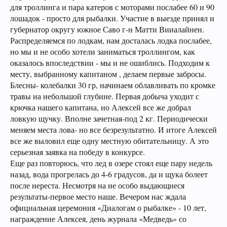
для троллинга и пара катеров с моторами послабее 60 и 90
лошадок - просто для рыбалки. Участие в выезде принял и
губернатор округу южное Саво г-н Матти Вииалайнен.
Распределяемся по лодкам, нам досталась лодка послабее,
но мы и не особо хотели заниматься троллингом, как
оказалось впоследствии - мы и не ошиблись. Подходим к
месту, выбранному капитаном , делаем первые забросы.
Блесны- колебалки 30 гр, начинаем облавливать по кромке
травы на небольшой глубине. Первая добыча уходит с
крючка нашего капитана, но Алексей все же добрал
ловкую щучку. Вполне зачетная-под 2 кг. Периодически
меняем места лова- но все безрезультатно. И итоге Алексей
все же выловил еще одну местную обитательницу. А это
серьезная заявка на победу в конкурсе.
Еще раз повторюсь, что лед в озере стоял еще пару недель
назад, вода прогрелась до 4-6 градусов, да и щука болеет
после нереста. Несмотря на не особо выдающиеся
результаты-первое место наше. Вечером нас ждала
официальная церемония «Диалогам о рыбалке» - 10 лет,
награждение Алексея, день журнала «Медведь» со