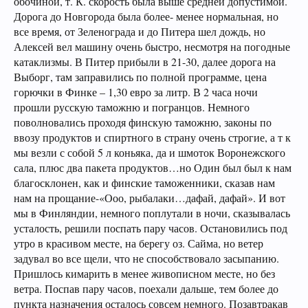
обочиной, т. К. скорость была выше средней допустимой.
Дорога до Новгорода была более- менее нормальная, но
все время, от Зеленограда и до Питера шел дождь, но
Алексей вел машину очень быстро, несмотря на погодные
катаклизмы. В Питер прибыли в 21-30, далее дорога на
Выборг, там заправились по полной программе, цена
горючки в Финке – 1,30 евро за литр. В 2 часа ночи
прошли русскую таможню и погранцов. Немного
поволновались проходя финскую таможню, законы по
ввозу продуктов и спиртного в страну очень строгие, а т к
мы везли с собой 5 л коньяка, да и шмоток Воронежского
сала, плюс два пакета продуктов…но Один был был к нам
благосклонен, как и финские таможенники, сказав нам
нам на прощание-«Ооо, рыбалаки…дафай, дафай». И вот
мы в Финляндии, немного поплутали в ночи, сказывалась
усталость, решили поспать пару часов. Остановились под
утро в красивом месте, на берегу оз. Сайма, но ветер
задувал во все щели, что не способствовало засыпанию.
Пришлось кимарить в менее живописном месте, но без
ветра. Поспав пару часов, поехали дальше, тем более до
пункта назначения осталось совсем немного. Позавтракав