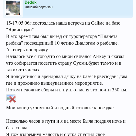
Dedok
Финский партизан
15-17.05.06г.состоялась наша встреча на Сайме,на базе
"Ярвисюдан".
В это время там был выезд от туроператора “Планета
рыбака” посвещенный 10 летию Диалогам о рыбалке.
А теперь попорядку...
Началось все с того,что со мной связался Alexey и сказал
что собирается посетить страну Суоми,будет там-то и в
таких-то числах.
Я подсуетился и арендовал дачку на базе"Ярвесюдан",там
где и проходило вышеуказанное мероприятие.
Потом недолгие сборы и в путь,от меня это почти 350 км.
Мои кони,сухопутный и водный,готовые к поездке.
Несколько часов в пути и я на месте.Была поздняя ночь и
база спала.
Я тож вздремнул малость и с утра спустил свое