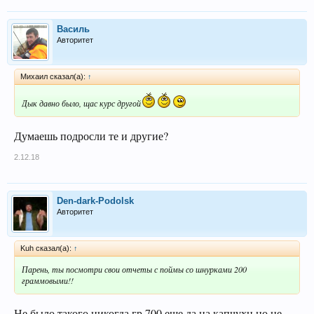
Василь
Авторитет
Михаил сказал(а):
↑
Дык давно было, щас курс другой
Думаешь подросли те и другие?
2.12.18
Den-dark-Podolsk
Авторитет
Kuh сказал(а):
↑
Парень, ты посмотри свои отчеты с поймы со шнурками 200
граммовыми!!
Не было такого никогда,гр 700 еще да на капчухц,но не