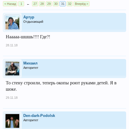
< Назад
1
←
27
28
29
30
31
32
Вперёд >
Артур
Отдыхающий
Нааааа-шшшь!!!! Где?!
28.11.18
Михаил
Авторитет
То стену строили, теперь окопы роют руками детей. Я в
шоке.
29.11.18
Den-dark-Podolsk
Авторитет