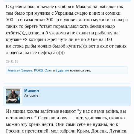
Ох,ребята,был в начале октября в Маково на рыбалке,так
там было три мужика с Украины,смарю к них и сомики
500 гр и сазанчики 300 гр в улове...я типо мужики а нахера
таких то берете ?ответ поразил,мол хоть бензин надо
отбить)))да,сидели б уж дома а не ехали на рыбалку на
крузаке v8 который жрет чуть ли не по 30 ке на 100
км,стока рыбы можно былоб купить)))я вот в ах.е от таких
людей.а вы все нефть,газ)))))
29.11.18
Алексей Зверев
,
KOK$
,
Олег
и
2 другим
нравится это.
Михаил
Авторитет
Из ящика хохлы залётные вещают "у нас с вами война, вы
остановитесь!" Слушаю и оху.... , нет, удивляюсь, сколько
можно эту хрень нести. Они сами себе не нужны, но к
России с претензией, мол забрали Крым, Донецк, Луганск.