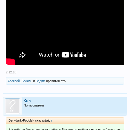
2.12.18
Алексей
,
Василь
и
Вадим
нравится это.
Kuh
Пользователь
Den-dark-Podolsk сказал(а):
↑
Ох,ребята,был в начале октября в Маково на рыбалке,так там было три