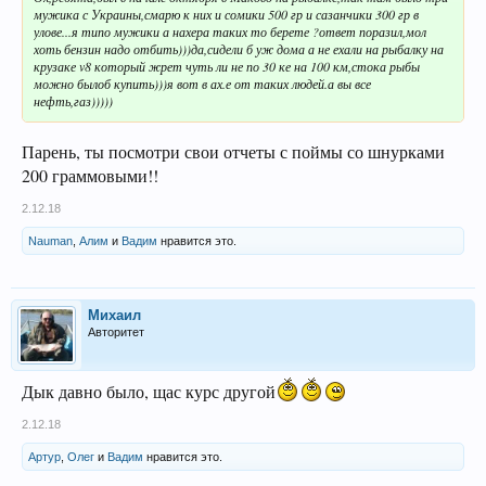
мужика с Украины,смарю к них и сомики 500 гр и сазанчики 300 гр в
улове...я типо мужики а нахера таких то берете ?ответ поразил,мол
хоть бензин надо отбить)))да,сидели б уж дома а не ехали на рыбалку на
крузаке v8 который жрет чуть ли не по 30 ке на 100 км,стока рыбы
можно былоб купить)))я вот в ах.е от таких людей.а вы все
нефть,газ)))))
Парень, ты посмотри свои отчеты с поймы со шнурками
200 граммовыми!!
2.12.18
Nauman
,
Алим
и
Вадим
нравится это.
Михаил
Авторитет
Дык давно было, щас курс другой
2.12.18
Артур
,
Олег
и
Вадим
нравится это.