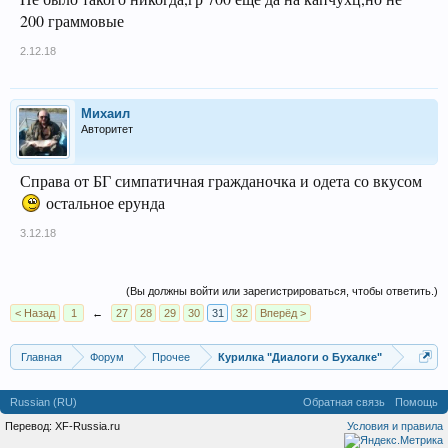
200 граммовые
2.12.18
Михаил
Авторитет
Справа от БГ симпатичная гражданочка и одета со вкусом
остальное ерунда
3.12.18
(Вы должны войти или зарегистрироваться, чтобы ответить.)
< Назад
1
←
27
28
29
30
31
32
Вперёд >
Главная
Форум
Прочее
Курилка "Диалоги о Бухалке"
Russian (RU)
Обратная связь
Помощь
Перевод:
XF-Russia.ru
Условия и правила