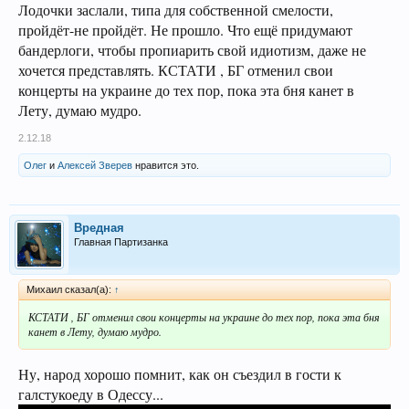
Лодочки заслали, типа для собственной смелости,
пройдёт-не пройдёт. Не прошло. Что ещё придумают
бандерлоги, чтобы пропиарить свой идиотизм, даже не
хочется представлять. КСТАТИ , БГ отменил свои
концерты на украине до тех пор, пока эта бня канет в
Лету, думаю мудро.
2.12.18
Олег
и
Алексей Зверев
нравится это.
Вредная
Главная Партизанка
Михаил сказал(а):
↑
КСТАТИ , БГ отменил свои концерты на украине до тех пор, пока эта бня
канет в Лету, думаю мудро.
Ну, народ хорошо помнит, как он съездил в гости к
галстукоеду в Одессу...